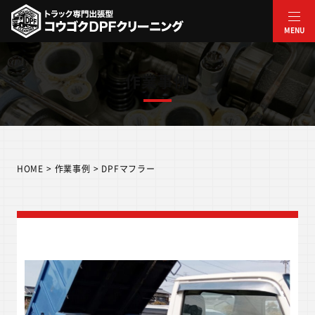
内
容
MENU
を
ス
作業事例
キ
ッ
プ
HOME
>
作業事例
>
DPFマフラー