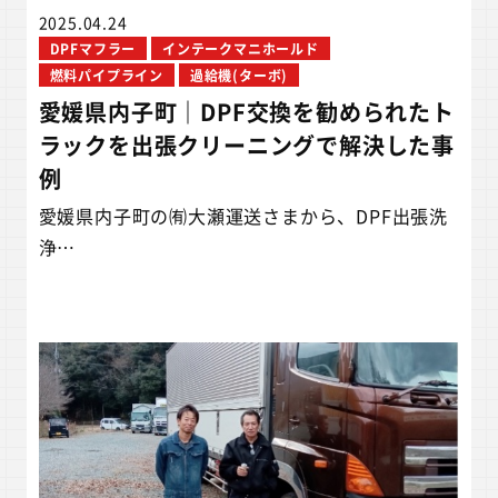
2025.04.24
DPFマフラー
インテークマニホールド
燃料パイプライン
過給機(ターボ)
愛媛県内子町｜DPF交換を勧められたト
ラックを出張クリーニングで解決した事
例
愛媛県内子町の㈲大瀬運送さまから、DPF出張洗
浄…