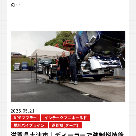
の…
2025.05.21
DPFマフラー
インテークマニホールド
燃料パイプライン
過給機(ターボ)
滋賀県大津市｜ディーラーで強制燃焼後