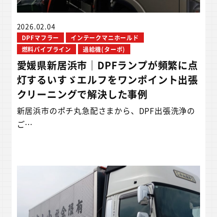
2026.02.04
DPFマフラー
インテークマニホールド
燃料パイプライン
過給機(ターボ)
愛媛県新居浜市｜DPFランプが頻繁に点
灯するいすゞエルフをワンポイント出張
クリーニングで解決した事例
新居浜市のポチ丸急配さまから、DPF出張洗浄の
ご…