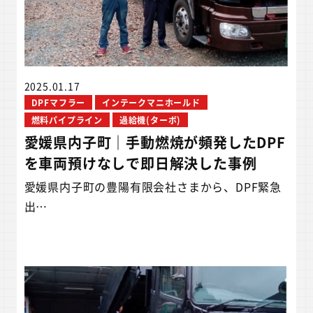
2025.01.17
DPFマフラー
インテークマニホールド
燃料パイプライン
過給機(ターボ)
愛媛県内子町｜手動燃焼が頻発したDPF
を車両預けなしで即日解決した事例
愛媛県内子町の豊陽有限会社さまから、DPF緊急
出…