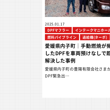
2025.01.17
DPFマフラー
インテークマニホー
燃料パイプライン
過給機(ターボ)
愛媛県内子町｜手動燃焼が
したDPFを車両預けなしで
解決した事例
愛媛県内子町の豊陽有限会社さま
DPF緊急出…