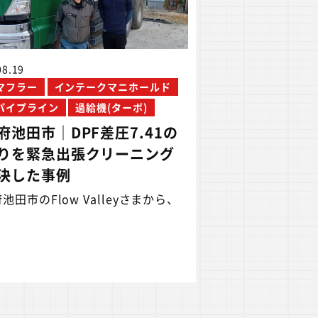
08.19
Fマフラー
インテークマニホールド
パイプライン
過給機(ターボ)
府池田市｜DPF差圧7.41の
りを緊急出張クリーニング
決した事例
池田市のFlow Valleyさまから、