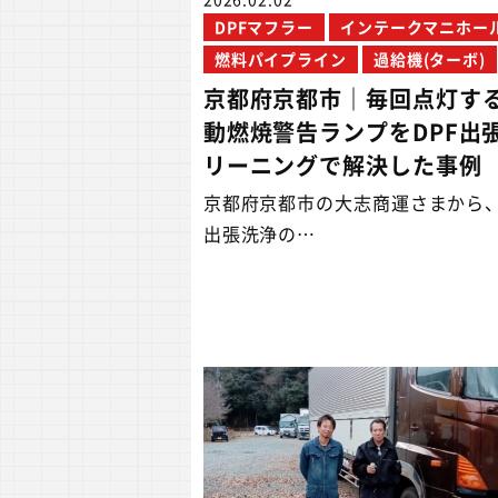
DPFマフラー
インテークマニホー
燃料パイプライン
過給機(ターボ)
京都府京都市｜毎回点灯す
動燃焼警告ランプをDPF出
リーニングで解決した事例
京都府京都市の大志商運さまから、
出張洗浄の…