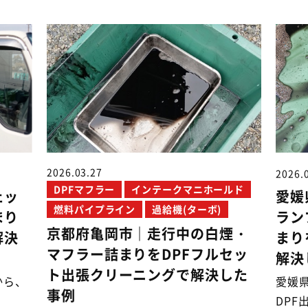
2026.03.27
2026.
DPFマフラー
インテークマニホールド
ェッ
愛媛
燃料パイプライン
過給機(ターボ)
まり
ラン
京都府亀岡市｜走行中の白煙・
解決
まり
マフラー詰まりをDPFフルセッ
解決
ト出張クリーニングで解決した
から、
愛媛
事例
DPF