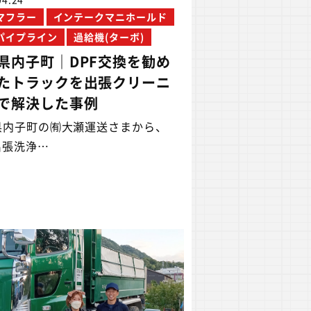
Fマフラー
インテークマニホールド
パイプライン
過給機(ターボ)
県内子町｜DPF交換を勧め
たトラックを出張クリーニ
で解決した事例
県内子町の㈲大瀬運送さまから、
出張洗浄…