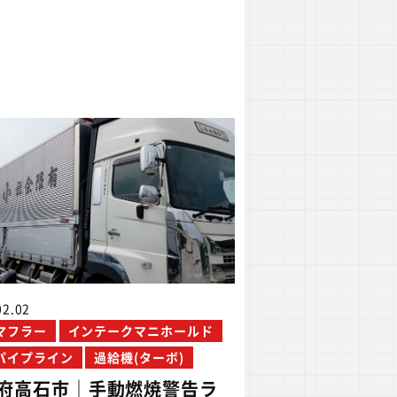
02.02
Fマフラー
インテークマニホールド
パイプライン
過給機(ターボ)
府高石市｜手動燃焼警告ラ