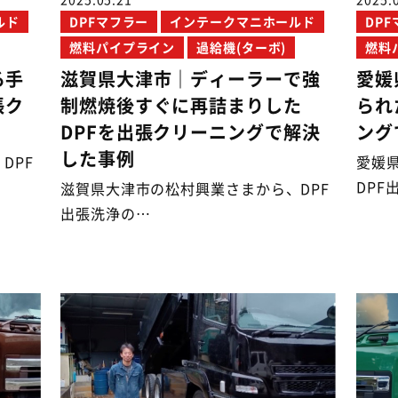
ルド
DPFマフラー
インテークマニホールド
DP
燃料パイプライン
過給機(ターボ)
燃料
る手
滋賀県大津市｜ディーラーで強
愛媛
張ク
制燃焼後すぐに再詰まりした
られ
DPFを出張クリーニングで解決
ング
した事例
DPF
愛媛
DPF
滋賀県大津市の松村興業さまから、DPF
出張洗浄の…