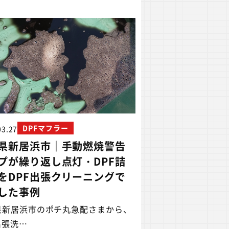
DPFマフラー
03.27
県新居浜市｜手動燃焼警告
プが繰り返し点灯・DPF詰
をDPF出張クリーニングで
した事例
県新居浜市のポチ丸急配さまから、
出張洗…