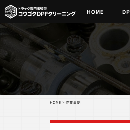
内
HOME
D
容
を
ス
キ
ッ
プ
HOME
>
作業事例