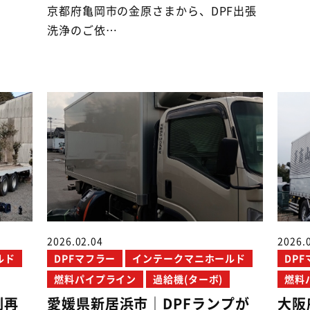
京都府亀岡市の金原さまから、DPF出張
洗浄のご依…
2026.02.04
2026.
ルド
DPFマフラー
インテークマニホールド
DP
燃料パイプライン
過給機(ターボ)
燃料
制再
愛媛県新居浜市｜DPFランプが
大阪