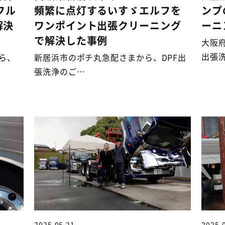
フル
頻繁に点灯するいすゞエルフを
ンプ
解決
ワンポイント出張クリーニング
ーニ
で解決した事例
大阪
出張
ら、
新居浜市のポチ丸急配さまから、DPF出
張洗浄のご…
2025.05.21
2025.