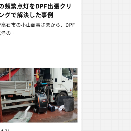
の頻繁点灯をDPF出張クリ
ングで解決した事例
府高石市の小山商事さまから、DPF
洗浄の…
04.24