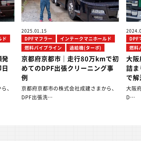
2025.01.15
2024.
ルド
DPFマフラー
インテークマニホールド
DP
燃料パイプライン
過給機(ターボ)
燃料
頻発
京都府京都市｜走行80万kmで初
大阪
即日
めてのDPF出張クリーニング事
詰ま
例
で解
から、
京都府京都市の株式会社成建さまから、
大阪府
DPF出張洗…
D…