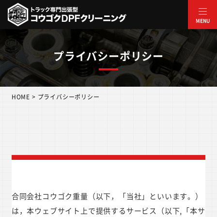
内
容
MENU
を
ス
プライバシーポリシー
キ
ッ
プ
HOME
>
プライバシーポリシー
合同会社コウゴク重量（以下，「当社」といいます。）
は，本ウェブサイト上で提供するサービス（以下,「本サ